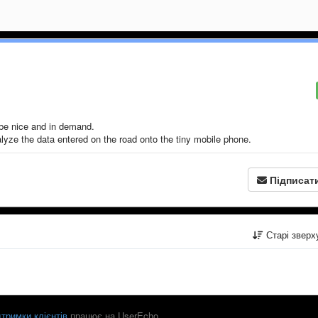
be nice and in demand.
yze the data entered on the road onto the tiny mobile phone.
Підписат
Старі звер
тримки клієнтів
працює на UserEcho