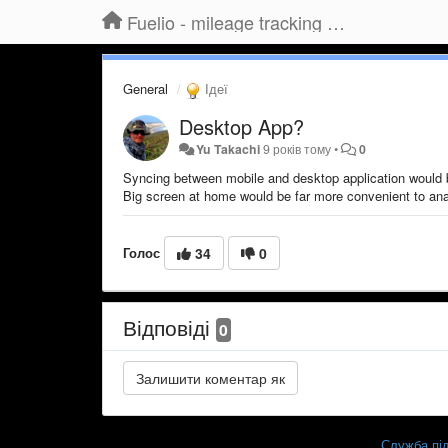
Fuelio - mileage tracking app for Android
General
Ідеї
Desktop App?
Yu Takachi
9 років тому
•
0
Syncing between mobile and desktop application would 
Big screen at home would be far more convenient to anal
Голос
34
0
Відповіді
0
Служба під