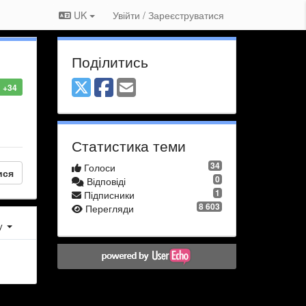
UK
Увійти / Зареєструватися
Поділитись
+34
Статистика теми
34
Голоси
ися
0
Відповіді
1
Підписники
8 603
Перегляди
ху