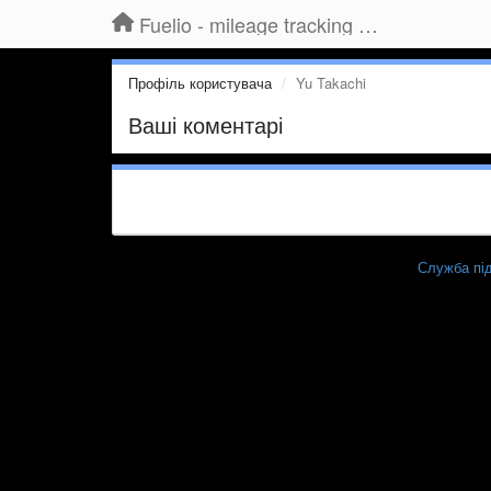
Fuelio - mileage tracking app for Android
Профіль користувача
Yu Takachi
Ваші коментарі
Служба під