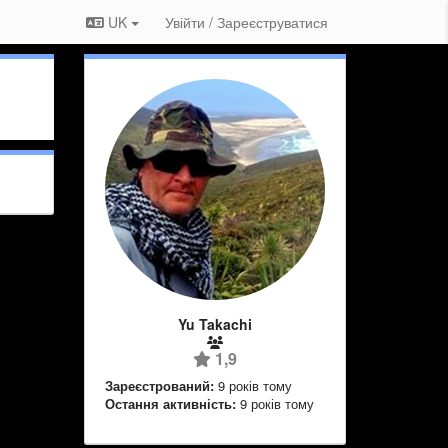
UK
Увійти / Зареєструватися
Yu Takachi
1,9
Зареєстрований:
9 років тому
Остання активність:
9 років тому